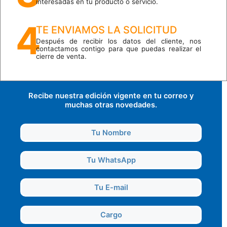
interesadas en tu producto o servicio.
4
TE ENVIAMOS LA SOLICITUD
Después de recibir los datos del cliente, nos
contactamos contigo para que puedas realizar el
cierre de venta.
Recibe nuestra edición vigente en tu correo y
muchas otras novedades.
Tu Nombre
Tu WhatsApp
Tu E-mail
Cargo