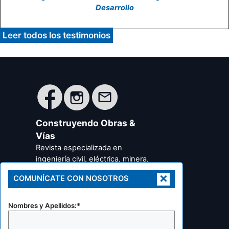
Desarrollo
Leer todos los testimonios
Construyendo Obras &
Vías
Revista especializada en
ingeniería civil, eléctrica, minera,
metalúrgica, transportes y
×
COMUNÍCATE CON NOSOTROS
arquitectura, urbanismo y
disciplinas afines.
RUC: 20605424245
Nombres y Apellidos:*
Celular:
+51 987 727 820