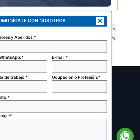
×
OMUNÍCATE CON NOSOTROS
Miraflores.
01 445 3073
jhigashi@concrettus.com
bres y Apellidos:*
https://www.concrettus.com
 WhatsApp:*
E-mail:*
r de trabajo:*
Ocupación o Profesión:*
nto:*
saje:*