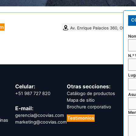
C
om
Av. Enrique Palacios 360, Of. 406, 
Nom
N.º
Luga
Celular:
Otras secciones:
+51 987 727 820
Catálogo de productos
Asu
Mapa de sitio
Brochure corporativo
E-mail:
Men
gerencia@coovias.com
Testimonios
inas
marketing@coovias.com