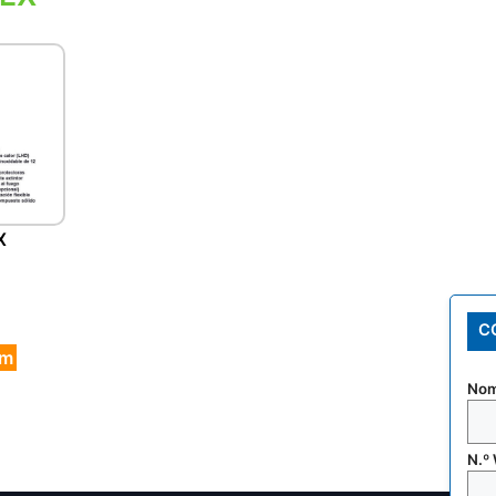
X
C
om
Nom
N.º