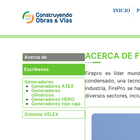
Saltar
INICIO
al
contenido
ACERCA DE F
Acerca de
Escríbenos
Firepro es líder mund
condensado, una tecno
Generadores
Generadores ATEX
industria, FirePro se 
Generadores
cilíndricos
diversos sectores, incl
Generadores HERO
Generadores tipo caja
Sistema VELEX