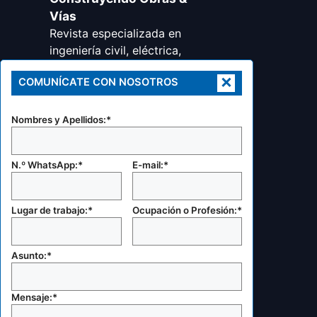
Vías
Revista especializada en
ingeniería civil, eléctrica,
minera, metalúrgica,
×
COMUNÍCATE CON NOSOTROS
transportes y arquitectura,
urbanismo y disciplinas
afines.
Nombres y Apellidos:*
RUC: 20605424245
Celular:
N.º WhatsApp:*
E-mail:*
+51 987 727 820
E-mail:
Lugar de trabajo:*
Ocupación o Profesión:*
gerencia@coovias.com
marketing@coovias.com
Otras secciones:
Asunto:*
Catálogo de productos
Mapa de sitio
Mensaje:*
Brochure corporativo