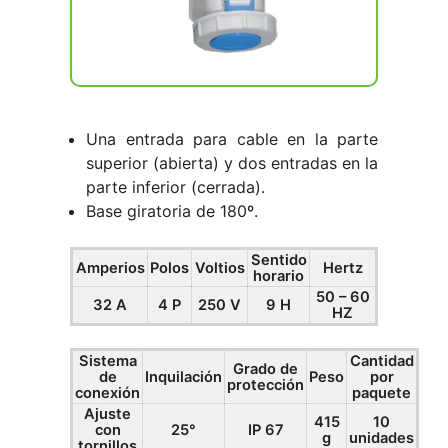
Una entrada para cable en la parte
superior (abierta) y dos entradas en la
parte inferior (cerrada).
Base giratoria de 180º.
Sentido
Amperios
Polos
Voltios
Hertz
horario
50 – 60
32 A
4 P
250 V
9 H
HZ
Sistema
Cantidad
Grado de
de
Inquilación
Peso
por
protección
conexión
paquete
Ajuste
415
10
con
25°
IP 67
g
unidades
tornillos