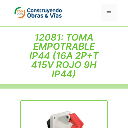
Saltar
al
Menú
contenido
12081: TOMA
EMPOTRABLE
IP44 (16A 2P+T
415V ROJO 9H
IP44)