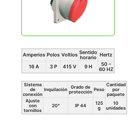
Sentido
Amperios
Polos
Voltios
Hertz
horario
50 –
16 A
3 P
415 V
9 H
60 HZ
Sistema
Cantidad
Grado de
de
Inquilación
Peso
por
protección
conexión
paquete
Ajuste
125
10
con
20°
IP 44
g
unidades
tornillos