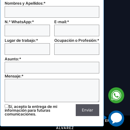
afines.
Nombres y Apellidos:*
RUC: 20605424245
Celular:
N.º WhatsApp:*
E-mail:*
+51 987 727 820
E-mail:
Lugar de trabajo:*
Ocupación o Profesión:*
gerencia@coovias.com
marketing@coovias.com
Otras secciones:
Asunto:*
Catálogo de productos
Mapa de sitio
Mensaje:*
Brochure corporativo
Testimonios
Filtro
Sí, acepto la entrega de mi
información para futuras
×
comunicaciones.
Usamos
cookies
SITIO WEB DESARROLLADO Y ACTUALIZADO POR ERNESTO
ALVAREZ