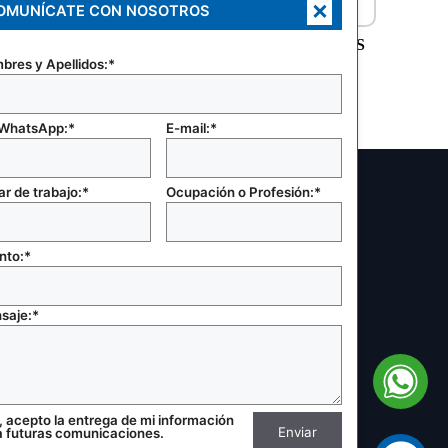
×
OMUNÍCATE CON NOSOTROS
E IP44
ABRAZADERAS PRE-FORMADAS
H IP44)
JR. SMOOTH ID
bres y Apellidos:*
 WhatsApp:*
E-mail:*
r de trabajo:*
Ocupación o Profesión:*
nto:*
saje:*
o
, acepto la entrega de mi información
a futuras comunicaciones.