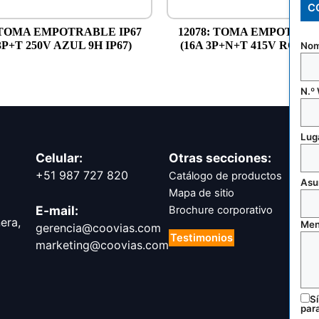
C
: TOMA EMPOTRABLE IP67
12078: TOMA EMPOTRABL
3P+T 250V AZUL 9H IP67)
(16A 3P+N+T 415V ROJO 6
Nom
N.º
Luga
Celular:
Otras secciones:
+51 987 727 820
Catálogo de productos
Asu
Mapa de sitio
E-mail:
Brochure corporativo
nera,
Men
gerencia@coovias.com
Testimonios
marketing@coovias.com
Filtr
Sí
par