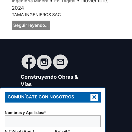
•
• Noviembre,
Ingeniería Minera
Ed. Digital
2024
TAMA INGENIEROS SAC
Seguir leyendo...
Construyendo Obras &
Vías
Revista especializada en
×
COMUNÍCATE CON NOSOTROS
ingeniería civil, eléctrica, minera,
metalúrgica, transportes y
arquitectura, urbanismo y
Nombres y Apellidos:*
disciplinas afines.
RUC: 20605424245
Celular:
N.º WhatsApp:*
E-mail:*