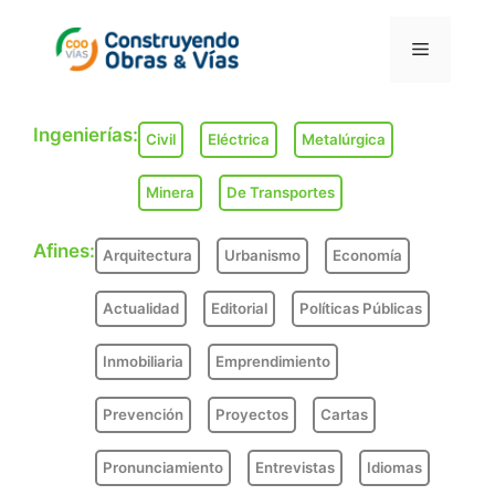
Saltar
al
Menú
contenido
Ingenierías:
Civil
Eléctrica
Metalúrgica
Minera
De Transportes
Afines:
Arquitectura
Urbanismo
Economía
Actualidad
Editorial
Políticas Públicas
Inmobiliaria
Emprendimiento
Prevención
Proyectos
Cartas
Pronunciamiento
Entrevistas
Idiomas