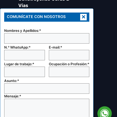
Vías
Revista especializada en
×
COMUNÍCATE CON NOSOTROS
ingeniería civil, eléctrica, minera,
metalúrgica, transportes y
arquitectura, urbanismo y
Nombres y Apellidos:*
disciplinas afines.
RUC: 20605424245
Celular:
N.º WhatsApp:*
E-mail:*
+51 987 727 820
Lugar de trabajo:*
Ocupación o Profesión:*
E-mail:
gerencia@coovias.com
marketing@coovias.com
Asunto:*
Otras secciones:
Catálogo de productos
Mapa de sitio
Mensaje:*
Brochure corporativo
Testimonios