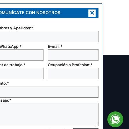
×
OMUNÍCATE CON NOSOTROS
bres y Apellidos:*
 WhatsApp:*
E-mail:*
r de trabajo:*
Ocupación o Profesión:*
nto:*
saje:*