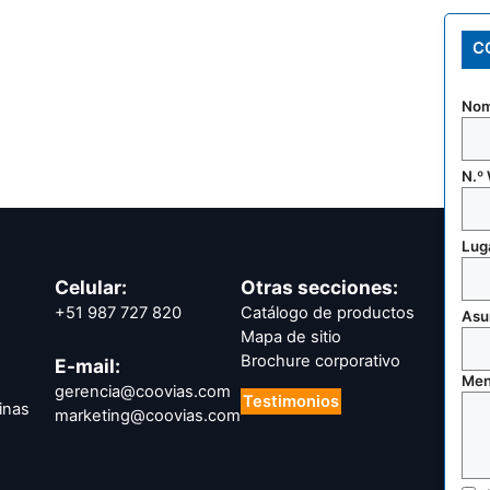
C
Nom
N.º
Luga
Celular:
Otras secciones:
+51 987 727 820
Catálogo de productos
Asu
Mapa de sitio
Brochure corporativo
E-mail:
Men
gerencia@coovias.com
Testimonios
inas
marketing@coovias.com