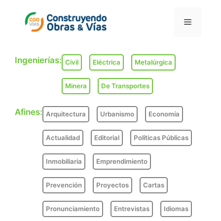
Saltar
al
Menú
contenido
Ingenierías:
Civil
Eléctrica
Metalúrgica
Minera
De Transportes
Afines:
Arquitectura
Urbanismo
Economía
Actualidad
Editorial
Políticas Públicas
Inmobiliaria
Emprendimiento
Prevención
Proyectos
Cartas
Pronunciamiento
Entrevistas
Idiomas